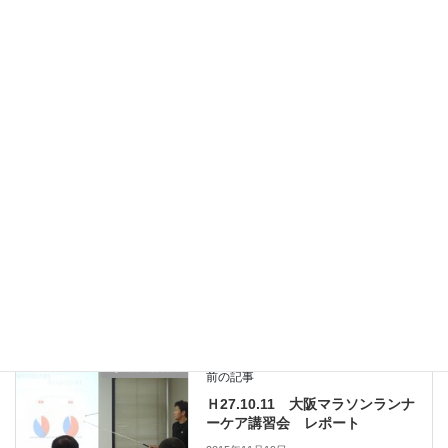
H31.1.20大阪 受付接遇力向上セミナ
ー レポート
2019年3月22日
H30.10.21大阪 全柔協医療人基礎講座
レポート
2019年3月22日
受付接遇・患者対応・スタッフ教育などのセミナー
カテゴリー
人材育成講習会
案内
伊藤卓
タグ
スタッフ教育
受付接遇
患者対応
クレーム対応
問診力
傾聴力
その他の講習会
前の記事
Ｈ27.10.11 大阪マラソンランナ
ーケア講習会 レポート