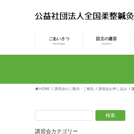
コ
ナ
ン
ビ
テ
ゲ
ン
ー
ツ
シ
ごあいさつ
設立の趣旨
へ
ョ
message
purport
ス
ン
キ
に
ッ
移
プ
動
HOME
講習会のご案内・ご報告
講習会お申し込み
講習会カテゴリー