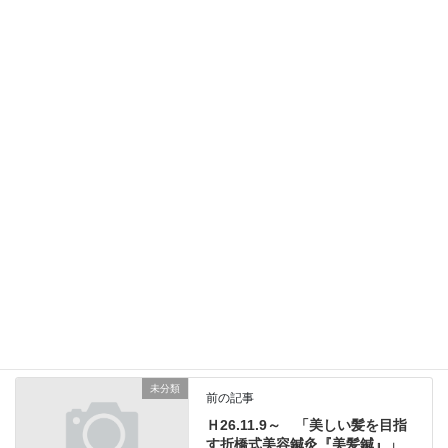
ト
2020年12月15日
【開催中止のご連絡】R2.12.20ヒトの進化と関節の
構造から考察する 肩関節の障害と治療 大阪
2020年12月11日
【開催中止のご連絡】R3.3.14短時間でできるイン
ソール 大阪
2020年12月1日
学術講習会
カテゴリー
技術系講習会
学術講習会
テーピング
タグ
下肢
福岡
案内
未分類
前の記事
Ｈ26.11.9～ 「美しい髪を目指
す折橋式美容鍼灸『美髪鍼』」