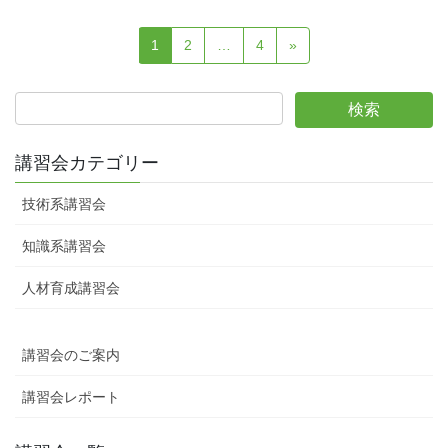
投
固
固
固
1
2
…
4
»
稿
定
定
定
ペ
ペ
ペ
の
ー
ー
ー
ペ
ジ
ジ
ジ
ー
講習会カテゴリー
ジ
技術系講習会
送
り
知識系講習会
人材育成講習会
講習会のご案内
講習会レポート