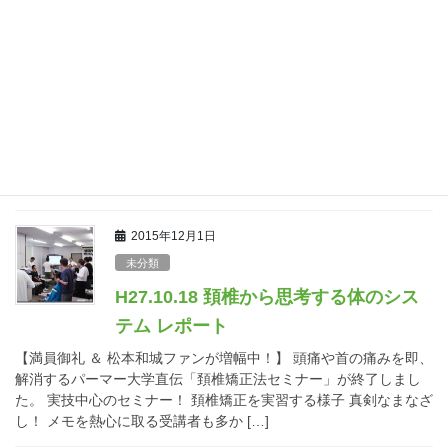
【終了しました】平成28年5月～運動器
超音波観察セミナー＆症例発表会【案
内】
【入門編・初級編】 走査練習を繰り返し練習し、正しい描出がで
きるスキルを身につける、人体の骨・筋・靱帯に着目し解剖学的
視点で学ぶ ↓【中級編・体幹編】 定義をもとに症例の正
常・損傷画像の考察を行い、臨 […]
2015年12月1日
未分類
H27.10.18 頚椎から思考する体のシス
テム レポート
【満員御礼 ＆ 松本和城ファンが増幅中！】 頭痛や首の痛みを即、
解消するパーマー大学直伝「頚椎矯正法セミナー」が終了しまし
た。 実技中心のセミナー！ 頚椎矯正を実習する様子 真剣なまなざ
し！ メモを熱心に取る受講者も多か […]