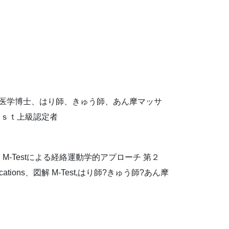
、医学博士、はり師、きゅう師、あん摩マッサ
ｅｓｔ上級認定者
-Testによる経絡運動学的アプローチ 第２
ts Applications、図解 M-Test,はり師?きゅう師?あん摩