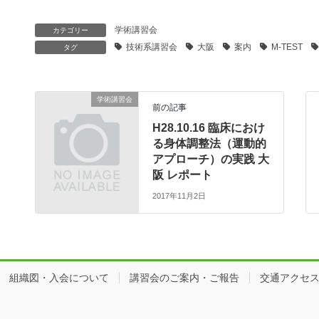
学術講習会
カテゴリー
技術系講習会
大阪
案内
M-TEST
タグ
学術講習会
前の記事
H28.10.16 臨床におけ
る身体調整法（運動的
アプローチ）の実践 大
阪 レポート
2017年11月2日
組織図・入会について
講習会のご案内・ご報告
交通アクセ