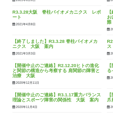
2021年9月6日
2
R3.3.28大阪 脊柱バイオメカニクス レポ
【
ート
お
際
2021年4月8日
2
【終了しました】R3.3.28 脊柱バイオメカ
R
ニクス 大阪 案内
ス
2021年3月3日
2
【開催中止のご連絡】R2.12.20ヒトの進化
【
と関節の構造から考察する 肩関節の障害と
る
治療 大阪
2
2020年12月11日
【開催中止のご連絡】R3.1.17重力バランス
【
理論とスポーツ障害の関係性 大阪 案内
爪
2020年11月4日
2