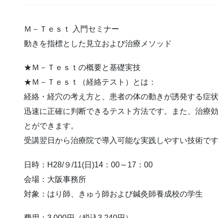
Ｍ－Ｔｅｓｔ 入門セミナー
動きを指標とした見立および治療メソッド
★Ｍ－Ｔｅｓｔの概要と基礎実技
★Ｍ－Ｔｅｓｔ（経絡テスト）とは：
経絡・経穴の考え方と、患者の体の動きが誘発する症
迅速に正確に判断できるテスト方法です。また、治療
とができます。
受講翌日から治療院で導入可能な実践しやすい技術で
日時：H28/９/11(日)14：00～17：00
会場：大阪事務所
対象：はり師、きゅう師および鍼灸師養成校の学生
費用：3,000円（税込3,240円）