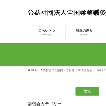
コ
ナ
ン
ビ
テ
ゲ
ン
ー
ツ
シ
ごあいさつ
設立の趣旨
へ
ョ
message
purport
ス
ン
キ
に
ッ
移
プ
動
HOME
講習会のご案内・ご報告
学術講習会
H28.
講習会カテゴリー