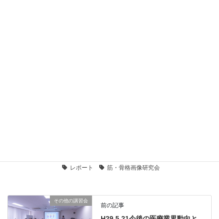
【動画】運動器超音波観察セミナー PR動画
2022年3月10日
R3.7.18大阪 スポーツ現場における障害予防とコ
ンディショニングの実際 レポート
2021年9月6日
【開催中止のご連絡】R3.8.22頚部痛に対する筋膜
リリース 大阪
2021年6月14日
運動器超音波観察セミナー
カテゴリー
運動器超音波観察セミナー
技術系講習会
タグ
レポート
筋・骨格画像研究会
その他の講習会
前の記事
H29.5.21今後の医療業界動向と