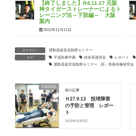
【終了しました】R4.11.27 元阪
神タイガーストレーナーによるト
レーニング法～下肢編～ 大阪
案内
2022年11月11日
運動器超音波観察セミナー
カテゴリー
平成医療学園
技術系講習会
レポート
タグ
運動器超音波観察セミナー，筋・骨格画像研究会
学術講習会
前の記事
Ｈ27.9.13 投球障害
の予防と管理 レポー
ト
2015年10月5日