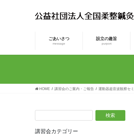
コ
ナ
ン
ビ
テ
ゲ
ン
ー
ツ
シ
ごあいさつ
設立の趣旨
へ
ョ
message
purport
ス
ン
キ
に
ッ
移
プ
動
HOME
講習会のご案内・ご報告
運動器超音波観察セ
講習会カテゴリー