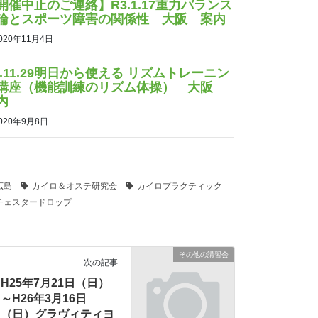
開催中止のご連絡】R3.1.17重力バランス
論とスポーツ障害の関係性 大阪 案内
020年11月4日
2.11.29明日から使える リズムトレーニン
講座（機能訓練のリズム体操） 大阪
案内
020年9月8日
広島
カイロ＆オステ研究会
カイロプラクティック
チェスタードロップ
その他の講習会
次の記事
H25年7月21日（日）
～H26年3月16日
（日）グラヴィティヨ