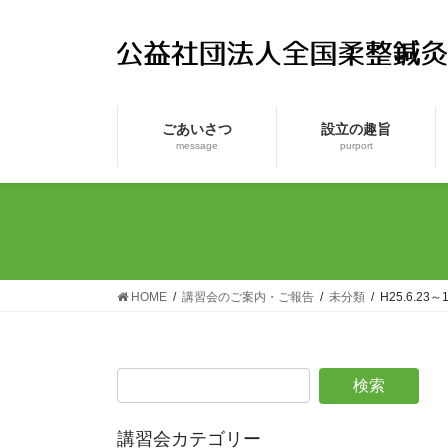
コ
ナ
ン
ビ
テ
ゲ
ン
ー
ツ
シ
ごあいさつ
設立の趣旨
へ
ョ
message
purport
ス
ン
キ
に
ッ
移
プ
動
HOME
講習会のご案内・ご報告
未分類
H25.6.
講習会カテゴリー