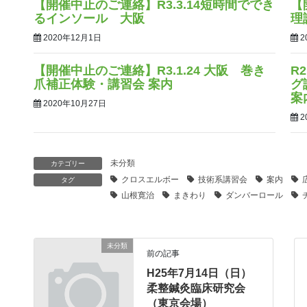
【開催中止のご連絡】R3.3.14短時間ででき
【
るインソール 大阪
理
2020年12月1日
2
【開催中止のご連絡】R3.1.24 大阪 巻き
R
爪補正体験・講習会 案内
グ
2020年10月27日
2
未分類
カテゴリー
クロスエルボー
技術系講習会
案内
タグ
山根寛治
まきわり
ダンバーロール
未分類
前の記事
H25年7月14日（日）
柔整鍼灸臨床研究会
（東京会場）