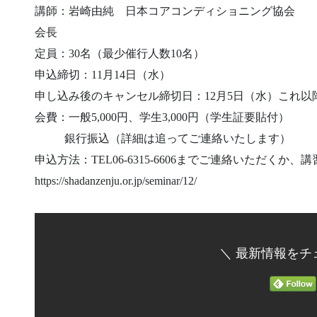
講師：岩崎由純 日本コアコンディショニング協会
会長
定員：
30
名（最少催行人数
10
名）
申込締切：
11
月
14
日（水）
申し込み後のキャンセル締切日：
12
月
5
日（水）これ以
会費：一般
5,000
円、学生
3,000
円（学生証要貼付）
銀行振込（詳細は追ってご連絡いたします）
申込方法：
TEL06-6315-6606
までご連絡いただくか、講
https://shadanzenju.or.jp/seminar/12/
＼ 最新情報をチ