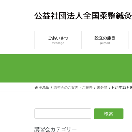
コ
ナ
ン
ビ
テ
ゲ
ン
ー
ツ
シ
ごあいさつ
設立の趣旨
へ
ョ
message
purport
ス
ン
キ
に
ッ
移
プ
動
HOME
講習会のご案内・ご報告
未分類
H24年12
講習会カテゴリー