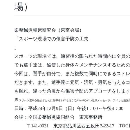
場）
柔整鍼灸臨床研究会（東京会場）
「スポーツ現場での傷害予防の工夫
」
スポーツの現場では、練習後の限られた時間内に全員
でも選手達は、酷使した身体をメンテナンスするため
今回は、選手が自分で、また複数で同時にできるスト
だきます。また、選手達に元気・活気・勇気を与える
も触れ、違った角度から傷害予防のアプローチをしま
※
スポーツ選手を励ますために指導者が行う短くて分かりやすい激励メッセージ、アメリカ最先
日時：平成
24
年
12
月
9
日（日）午後
1
：
00
～午後
4
：
00
会場：全国柔整鍼灸協同組合 東京事務所
〒
141-0031
東京都品川区西五反田
7-22-17
TOC