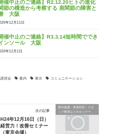
開催中止のご連絡】R2.12.20ヒトの進化
関節の構造から考察する 肩関節の障害と
療 大阪
020年12月11日
開催中止のご連絡】R3.3.14短時間ででき
インソール 大阪
020年12月1日
系講習会
案内
東京
コミュニケーション
ク
受付接遇・患者対応・スタ
次の記事
ッフ教育などのセミナー
H24年12月16日（日）
経営力！改善セミナー
（東京会場）