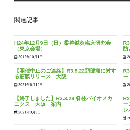
関連記事
H24年12月9日（日）柔整鍼灸臨床研究会
R
（東京会場）
防
2012年10月1日
2
【開催中止のご連絡】R3.8.22頚部痛に対す
R
る筋膜リリース 大阪
ー
2021年6月14日
2
【終了しました】R3.3.28 脊柱バイオメカ
R
ニクス 大阪 案内
ー
レ
2021年3月3日
2