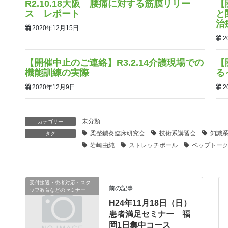
R2.10.18大阪 腰痛に対する筋膜リリー
【
ス レポート
と
治
2020年12月15日
2
【開催中止のご連絡】R3.2.14介護現場での
【
機能訓練の実際
る
2020年12月9日
2
未分類
カテゴリー
柔整鍼灸臨床研究会
技術系講習会
知識
タグ
岩崎由純
ストレッチポール
ペップトー
受付接遇・患者対応・スタ
前の記事
ッフ教育などのセミナー
H24年11月18日（日）
患者満足セミナー 福
岡1日集中コース