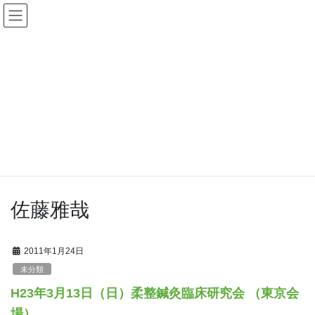
コ
ナ
ン
ビ
テ
ゲ
講習会の申し込み等、お気軽にお問い合わせください
ン
ー
TEL 06-6315-6606
ツ
シ
受付時間 平日9:30 - 17:30
へ
ョ
ス
ン
キ
に
講習会のご案内・ご報告
ッ
移
プ
動
HOME
講習会のご案内・ご報告
佐藤雅哉
佐藤雅哉
2011年1月24日
未分類
H23年3月13日（日）柔整鍼灸臨床研究会 （東京会
場）