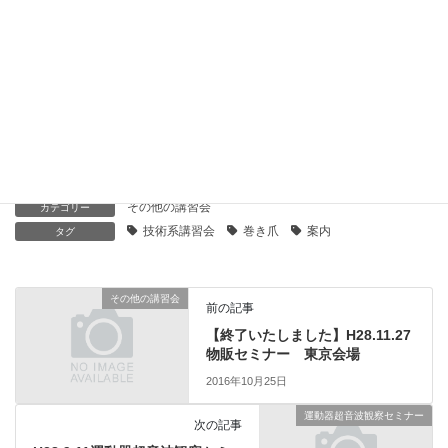
H28.4.10大阪 4.17福岡 6.26広島 巻き爪補正体
験・講習会 案内
2016年3月17日
H27.12.13巻き爪補正体験・講習会（大阪会場）案
内
2015年9月30日
その他の講習会
カテゴリー
技術系講習会
巻き爪
案内
タグ
その他の講習会
前の記事
【終了いたしました】H28.11.27
物販セミナー 東京会場
2016年10月25日
運動器超音波観察セミナー
次の記事